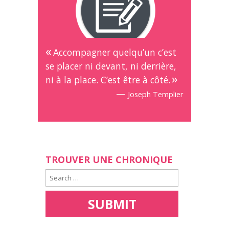
Accompagner quelqu’un c’est
se placer ni devant, ni derrière,
ni à la place. C’est être à côté.
—
Joseph Templier
TROUVER UNE CHRONIQUE