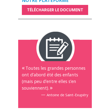
NOTRE PLATEFORME
TÉLÉCHARGER LE DOCUMENT
Toutes les grandes personnes
ont d’abord été des enfants
(mais peu d’entre elles s’en
souviennent).
—
Antoine de Saint-Exupéry