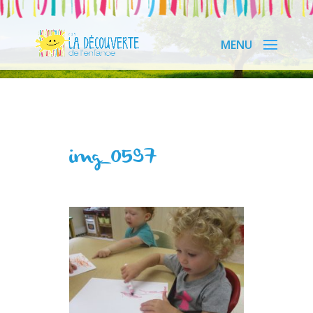
img_0597