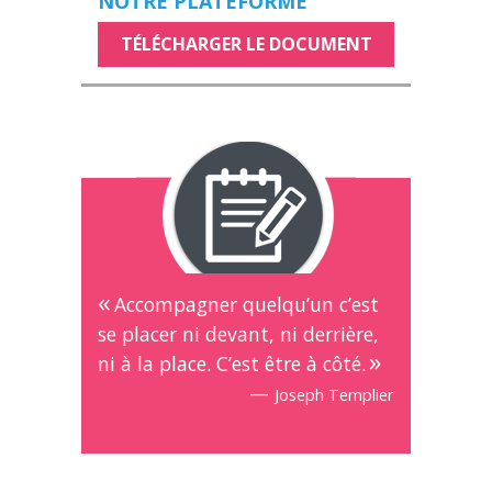
NOTRE PLATEFORME
TÉLÉCHARGER LE DOCUMENT
Accompagner quelqu’un c’est
se placer ni devant, ni derrière,
ni à la place. C’est être à côté.
—
Joseph Templier