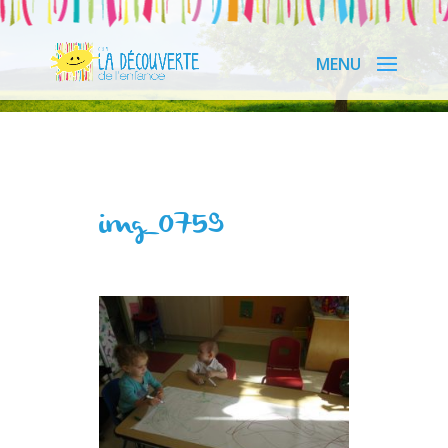
img_0759