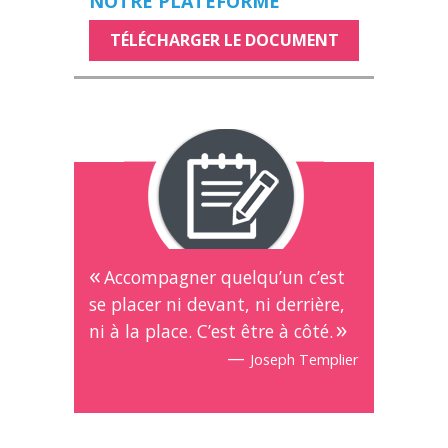
NOTRE PLATEFORME
TÉLÉCHARGER LE DOCUMENT
Accompagner quelqu’un c’est
se placer ni devant, ni derrière,
ni à la place. C’est être à côté.
—
Joseph Templier