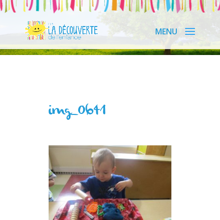
img_0641