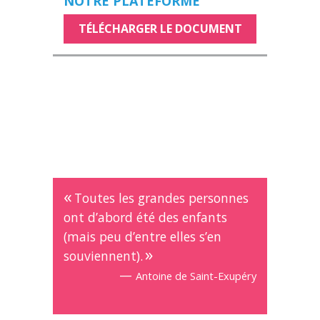
NOTRE PLATEFORME
TÉLÉCHARGER LE DOCUMENT
Toutes les grandes personnes
ont d’abord été des enfants
(mais peu d’entre elles s’en
souviennent).
—
Antoine de Saint-Exupéry