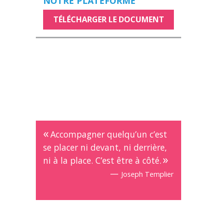
NOTRE PLATEFORME
TÉLÉCHARGER LE DOCUMENT
Accompagner quelqu’un c’est
se placer ni devant, ni derrière,
ni à la place. C’est être à côté.
—
Joseph Templier