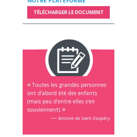
NOTRE PLATEFORME
TÉLÉCHARGER LE DOCUMENT
Toutes les grandes personnes
ont d’abord été des enfants
(mais peu d’entre elles s’en
souviennent).
—
Antoine de Saint-Exupéry