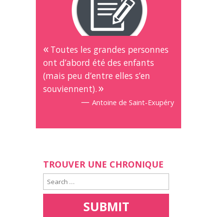
Toutes les grandes personnes
ont d’abord été des enfants
(mais peu d’entre elles s’en
souviennent).
—
Antoine de Saint-Exupéry
TROUVER UNE CHRONIQUE