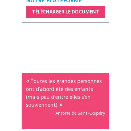
NOTRE PLATEFORME
TÉLÉCHARGER LE DOCUMENT
Toutes les grandes personnes
ont d’abord été des enfants
(mais peu d’entre elles s’en
souviennent).
—
Antoine de Saint-Exupéry