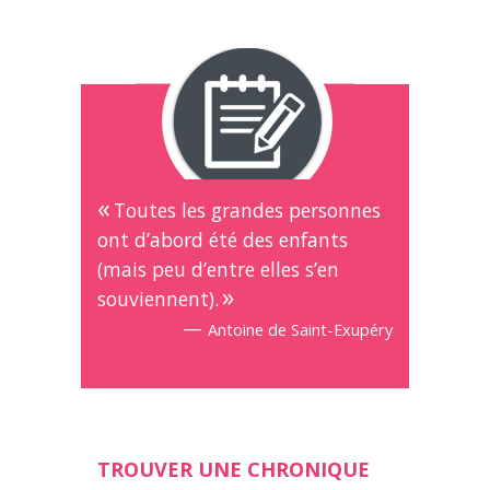
Toutes les grandes personnes
ont d’abord été des enfants
(mais peu d’entre elles s’en
souviennent).
—
Antoine de Saint-Exupéry
TROUVER UNE CHRONIQUE