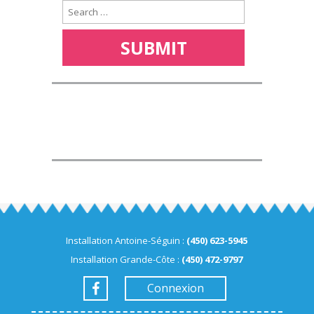
Installation Antoine-Séguin :
(450) 623-5945
Installation Grande-Côte :
(450) 472-9797
Connexion