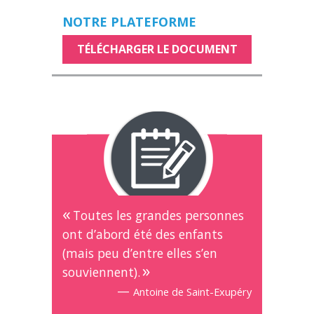
NOTRE PLATEFORME
TÉLÉCHARGER LE DOCUMENT
Toutes les grandes personnes
ont d’abord été des enfants
(mais peu d’entre elles s’en
souviennent).
—
Antoine de Saint-Exupéry