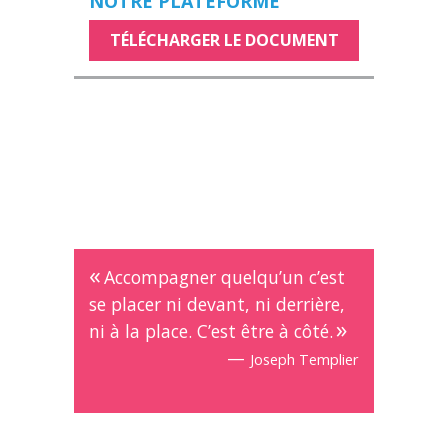
NOTRE PLATEFORME
TÉLÉCHARGER LE DOCUMENT
Accompagner quelqu’un c’est
se placer ni devant, ni derrière,
ni à la place. C’est être à côté.
—
Joseph Templier