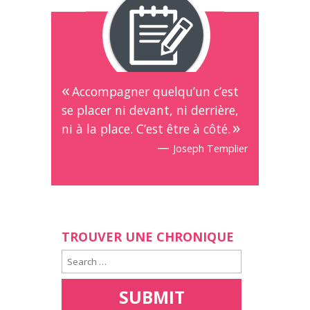
Accompagner quelqu’un c’est
se placer ni devant, ni derrière,
ni à la place. C’est être à côté.
—
Joseph Templier
TROUVER UNE CHRONIQUE