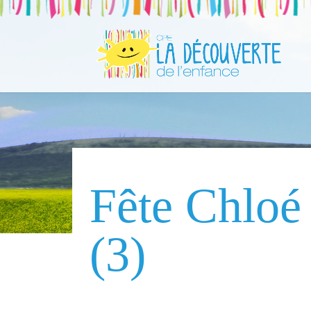
Fête Chloé 
(3)