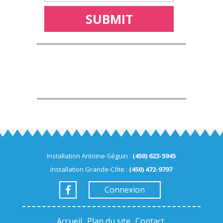
Installation Antoine-Séguin :
(450) 623-5945
Installation Grande-Côte :
(450) 472-9797
Connexion
Accueil
Plan du site
Contact