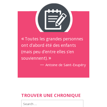
Toutes les grandes personnes
ont d’abord été des enfants
(mais peu d’entre elles s’en
souviennent).
—
Antoine de Saint-Exupéry
TROUVER UNE CHRONIQUE