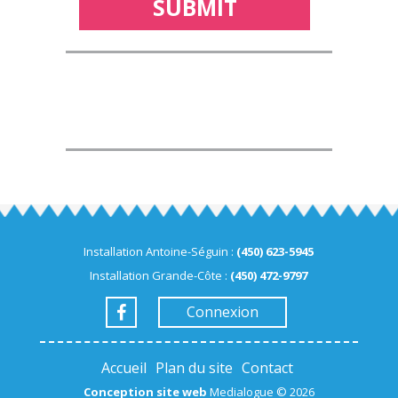
Installation Antoine-Séguin :
(450) 623-5945
Installation Grande-Côte :
(450) 472-9797
Connexion
Accueil
Plan du site
Contact
Conception site web
Medialogue © 2026