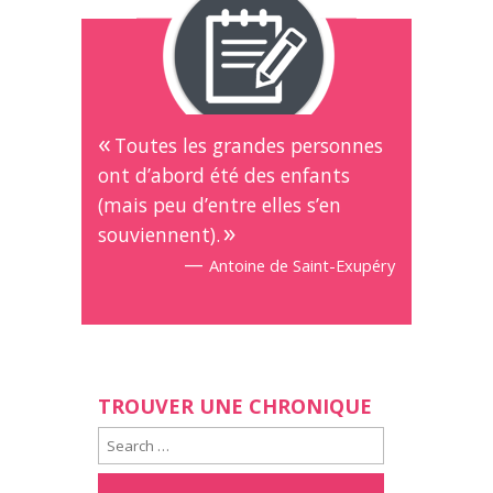
Toutes les grandes personnes
ont d’abord été des enfants
(mais peu d’entre elles s’en
souviennent).
—
Antoine de Saint-Exupéry
TROUVER UNE CHRONIQUE