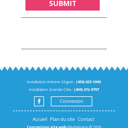
Installation Antoine-Séguin :
(450) 623-5945
Installation Grande-Côte :
(450) 472-9797
Connexion
Accueil
Plan du site
Contact
Conception site web
Medialogue © 2026