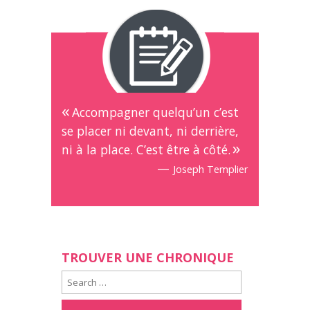
Accompagner quelqu’un c’est
se placer ni devant, ni derrière,
ni à la place. C’est être à côté.
—
Joseph Templier
TROUVER UNE CHRONIQUE