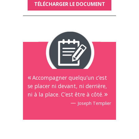
TÉLÉCHARGER LE DOCUMENT
Accompagner quelqu’un c’est
se placer ni devant, ni derrière,
ni à la place. C’est être à côté.
—
Joseph Templier