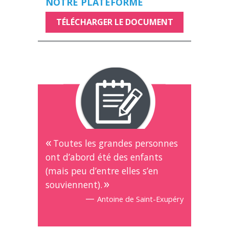
NOTRE PLATEFORME
TÉLÉCHARGER LE DOCUMENT
Toutes les grandes personnes
ont d’abord été des enfants
(mais peu d’entre elles s’en
souviennent).
—
Antoine de Saint-Exupéry