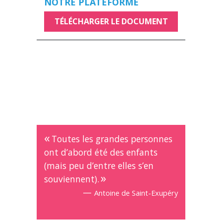
NOTRE PLATEFORME
TÉLÉCHARGER LE DOCUMENT
Toutes les grandes personnes
ont d’abord été des enfants
(mais peu d’entre elles s’en
souviennent).
—
Antoine de Saint-Exupéry