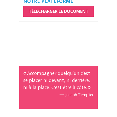
NOTRE PLATEFORME
TÉLÉCHARGER LE DOCUMENT
Accompagner quelqu’un c’est
se placer ni devant, ni derrière,
ni à la place. C’est être à côté.
—
Joseph Templier