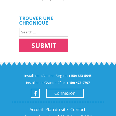
TROUVER UNE
CHRONIQUE
Installation Antoine-Séguin :
(450) 623-5945
Installation Grande-Côte :
(450) 472-9797
Connexion
Accueil
Plan du site
Contact